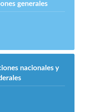
ciones generales
iones nacionales y
derales