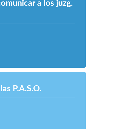
comunicar a los juzg.
las P.A.S.O.