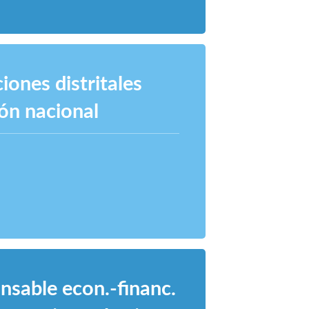
iones distritales
ón nacional
onsable econ.-financ.