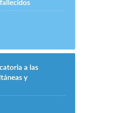
fallecidos
catoria a las
ltáneas y