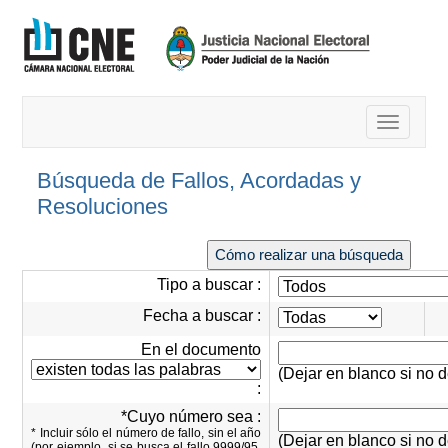
Toggle
navigatio
Búsqueda de Fallos, Acordadas y
Resoluciones
Cómo realizar una búsqueda
Tipo a buscar :
Fecha a buscar :
En el documento
(Dejar en blanco si no d
:
*Cuyo número sea :
* Incluir sólo el número de fallo, sin el año
(Dejar en blanco si no d
(por ejemplo, si se busca el fallo 9999/95,