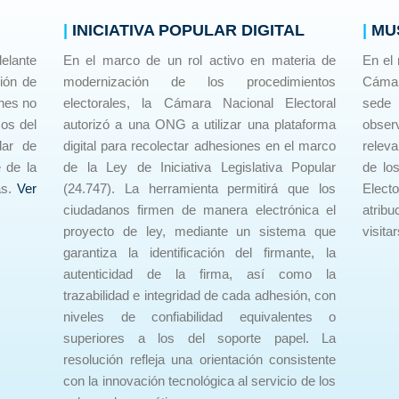
|
INICIATIVA POPULAR DIGITAL
|
MU
elante
En el marco de un rol activo en materia de
En el
ión de
modernización de los procedimientos
Cámar
ones no
electorales, la Cámara Nacional Electoral
sede 
os del
autorizó a una ONG a utilizar una plataforma
obse
dar de
digital para recolectar adhesiones en el marco
releva
 de la
de la Ley de Iniciativa Legislativa Popular
de los
as.
Ver
(24.747). La herramienta permitirá que los
Elect
ciudadanos firmen de manera electrónica el
atrib
proyecto de ley, mediante un sistema que
visita
garantiza la identificación del firmante, la
autenticidad de la firma, así como la
trazabilidad e integridad de cada adhesión, con
niveles de confiabilidad equivalentes o
superiores a los del soporte papel. La
resolución refleja una orientación consistente
con la innovación tecnológica al servicio de los